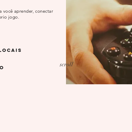
 você aprender, conectar
prio jogo.
locais
scroll
ão