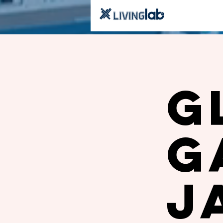
G
G
J