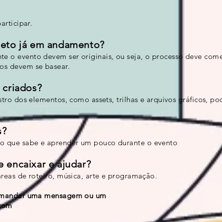
articipar.
jeto já em andamento?
e o evento devem ser originais, ou seja, o processo deve come
os devem se basear.
 criados?
stro dos elementos, como assets, trilhas e arquivos gráficos, po
s?
o que sabe e aprender um pouco durante o evento
 encaixar e ajudar?
áreas de roteiro, música, arte e programação.
os mandar uma mensagem ou um
.com