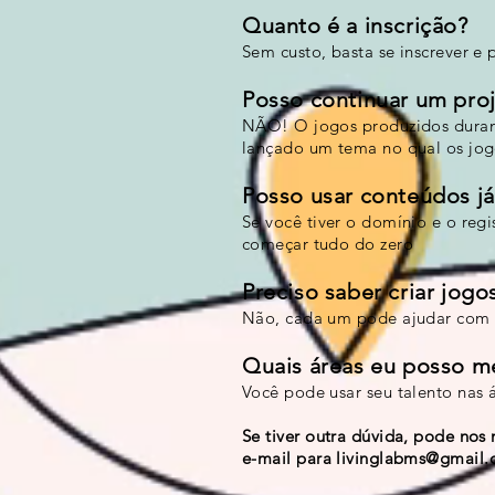
Quanto é a inscrição?
Sem custo, basta se inscrever e p
Posso continuar um pro
NÃO! O jogos produzidos durant
lançado um tema no qual os jog
Posso usar conteúdos já
Se você tiver o domínio e o regi
começar tudo do zero
Preciso saber criar jogo
Não, cada um pode ajudar com 
Quais áreas eu posso me
Você pode usar seu talento nas 
Se tiver outra dúvida, pode n
e-mail
para
livinglabms@gmail