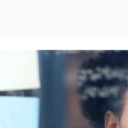
Junte-se à I
Entre