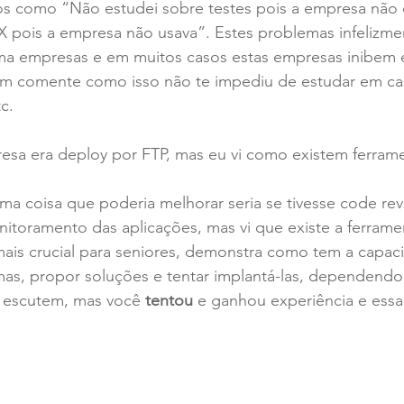
os como “Não estudei sobre testes pois a empresa não 
X pois a empresa não usava”. Estes problemas infelizme
 empresas e em muitos casos estas empresas inibem est
rém comente como isso não te impediu de estudar em ca
c.
sa era deploy por FTP, mas eu vi como existem ferrame
ma coisa que poderia melhorar seria se tivesse code re
toramento das aplicações, mas vi que existe a ferrame
ais crucial para seniores, demonstra como tem a capaci
as, propor soluções e tentar implantá-las, dependend
 escutem, mas você 
tentou
 e ganhou experiência e essa