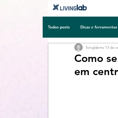
Todos posts
Dicas e ferramentas
livinglabms
13 de o
Desenvolvedores
Responsa
Como se 
em centr
Mulheres Empreendedoras