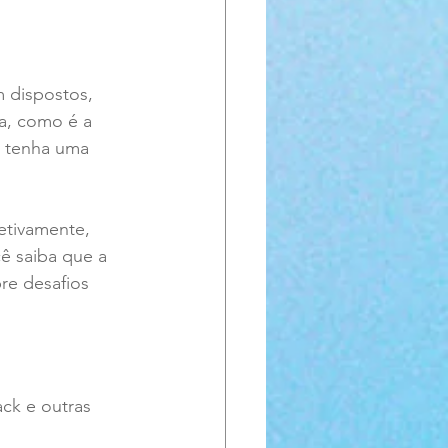
 dispostos, 
ha, como é a 
ê tenha uma 
etivamente, 
ê saiba que a 
re desafios 
ck e outras 