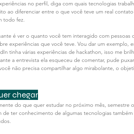
xperiências no perfil, diga com quais tecnologias traba
cito ao diferenciar entre o que você teve um real contato
 todo fez.
sante é ver o quanto você tem interagido com pessoas d
bre experiências que você teve. Vou dar um exemplo, en
In tinha várias experiências de hackathon, isso me brilh
nte a entrevista ela esqueceu de comentar, pude puxar
você não precisa compartilhar algo mirabolante, o objet
uer chegar
mente do que quer estudar no próximo mês, semestre 
m de ter conhecimento de algumas tecnologias também
udos.