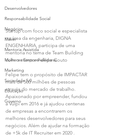
Desenvolvedores
Responsabilidade Social
Negócios
Startup com foco social e especialista 
na área da engenharia, DIGNA 
Maker
ENGENHARIA, participa de uma 
Mentoria Assistida
mentoria no tema de Team Building 
com o mentor Fellipe Couto 
Mulheres Empreendedoras
Marketing
Felipe tem o propósito de IMPACTAR 
Sociedade 5.0
mais de 500 milhões de pessoas 
através do mercado de trabalho. 
Educação
Apaixonado por empreender, fundou 
Governo
a Vulpi em 2016 e já ajudou centenas 
de empresas a encontrarem os 
melhores desenvolvedores para seus 
negócios. Além de ajudar na formação 
de +5k de IT Recruiter em 2020 .  