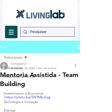
Post
Todos posts
livinglabms
Todos posts
29 de set. de 2020
1 min de leitura
Mentoria Assistida - Team
Dicas e ferramentas
Building
Jurídico
Investimento e Economia
https://youtu.be/3iXYMjc2cjg
Tecnologia e Inovação
Startup