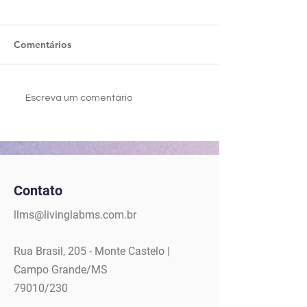
Comentários
Você sabe a diferença
Mentoria Assisti
Escreva um comentário
entre NEGÓCIO SOCIAL,
Validação
NEGÓCIO DE IMPACTO
e NEGÓCIO INCLUSIVO?
Contato
llms@livinglabms.com.br
Rua Brasil, 205 - Monte Castelo |
Campo Grande/MS
79010/230