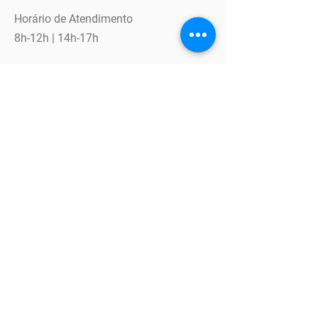
Horário de Atendimento
8h-12h | 14h-17h
Horário de Eventos
08h - 21:30h
Navegação
Programa de Aceleração
InFront
LabMaker
Soluções Digitais
Tour 360°
Eventos
Conteúdos
Mentores
Time