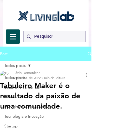
Post
Todos posts
Flávio Domeniche
Todos posts
12 de dez. de 2022
2 min de leitura
Tabuleiro Maker é o
Dicas e ferramentas
resultado da paixão de
Jurídico
uma comunidade.
Investimento e Economia
Tecnologia e Inovação
Startup