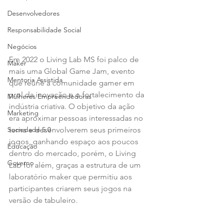
Desenvolvedores
Responsabilidade Social
Negócios
Em 2022 o Living Lab MS foi palco de 
Maker
mais uma Global Game Jam, evento 
Mentoria Assistida
que reúne a comunidade gamer em 
prol da inovação e o fortalecimento da 
Mulheres Empreendedoras
indústria criativa. O objetivo da ação 
Marketing
era aproximar pessoas interessadas no 
tema e desenvolverem seus primeiros 
Sociedade 5.0
jogos, ganhando espaço aos poucos 
Educação
dentro do mercado, porém, o Living 
Governo
Lab foi além, graças a estrutura de um 
laboratório maker que permitiu aos 
participantes criarem seus jogos na 
versão de tabuleiro.