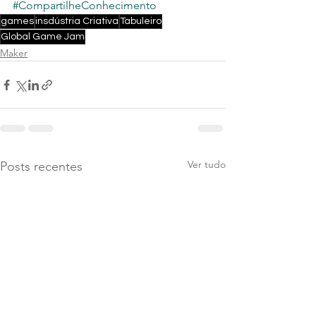
#CompartilheConhecimento
games
insdústria Criativa
Tabuleiro
Global Game Jam
Maker
Ver tudo
Posts recentes