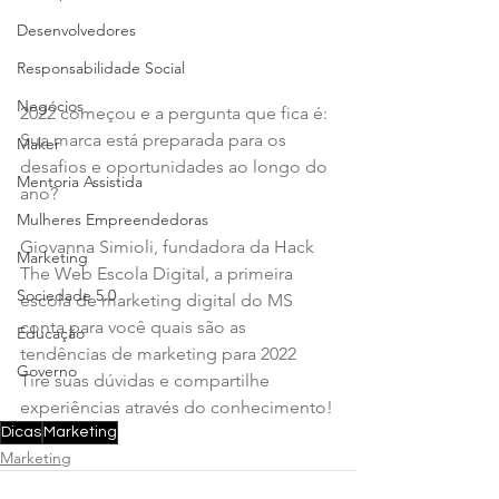
Desenvolvedores
Responsabilidade Social
Negócios
2022 começou e a pergunta que fica é: 
Sua marca está preparada para os 
Maker
desafios e oportunidades ao longo do 
Mentoria Assistida
ano?
Mulheres Empreendedoras
Giovanna Simioli, fundadora da Hack 
Marketing
The Web Escola Digital, a primeira 
Sociedade 5.0
escola de marketing digital do MS 
conta para você quais são as 
Educação
tendências de marketing para 2022  
Governo
Tire suas dúvidas e compartilhe 
experiências através do conhecimento!
Dicas
Marketing
Marketing