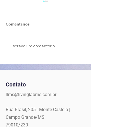
Comentários
Investidores x
O que Startups
Escreva um comentário
Investimentos em
saber antes de i
startups
suas jornadas
Contato
llms@livinglabms.com.br
Rua Brasil, 205 - Monte Castelo |
Campo Grande/MS
79010/230