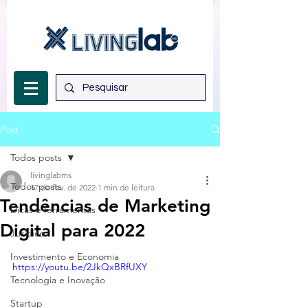
Post
Todos posts
livinglabms
Todos posts
17 de fev. de 2022
1 min de leitura
Tendências de Marketing
Dicas e ferramentas
Digital para 2022
Jurídico
Investimento e Economia
https://youtu.be/2JkQxBRfUXY
Tecnologia e Inovação
Startup