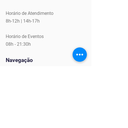
Horário de Atendimento
8h-12h | 14h-17h
Horário de Eventos
08h - 21:30h
Navegação
Programa de Aceleração
InFront
LabMaker
Soluções Digitais
Tour 360°
Eventos
Conteúdos
Mentores